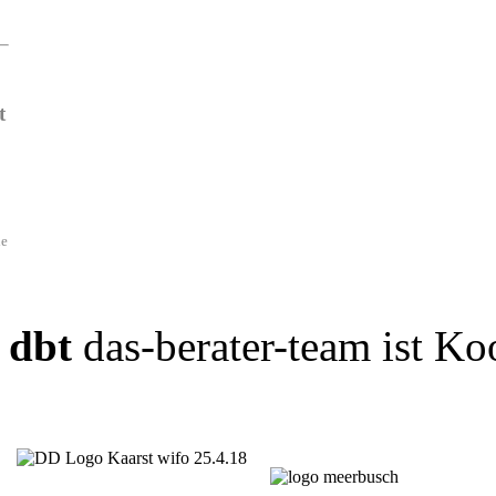
t
de
dbt
das-berater-team ist Ko