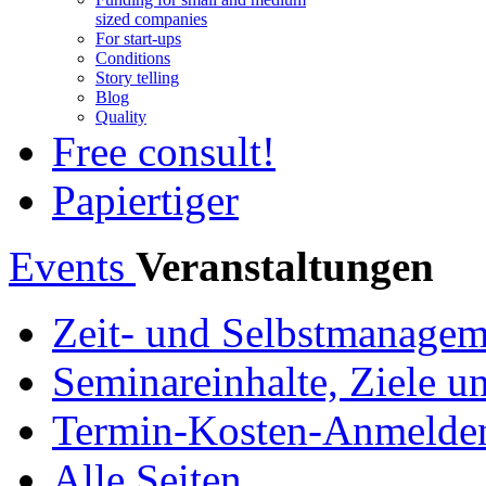
sized companies
For start-ups
Conditions
Story telling
Blog
Quality
Free consult!
Papiertiger
Events
Veranstaltungen
Zeit- und Selbstmanagem
Seminareinhalte, Ziele 
Termin-Kosten-Anmelde
Alle Seiten