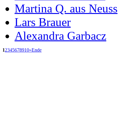
Martina Q. aus Neuss
Lars Brauer
Alexandra Garbacz
1
2
3
4
5
6
7
8
9
10
»
Ende