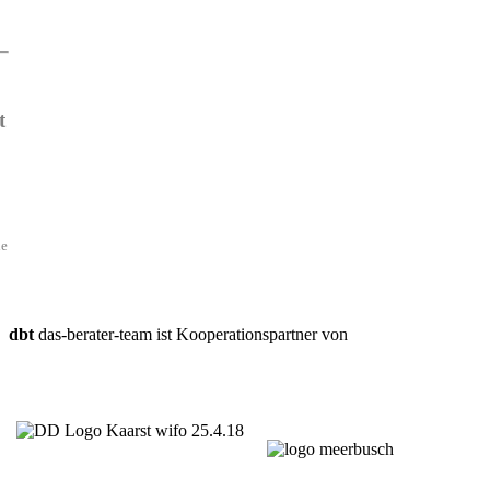
t
de
dbt
das-berater-team ist Kooperationspartner von