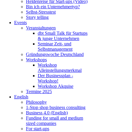
Heldenreise für Start-ups (Video)
Bin ich ein Unternehmertyp?
Selbst-Stresstest
Story telling
Events
Veranstaltungen
dbt Small Talk für Startups
& junge Unternehmen
Seminar Zeit- und
Selbstmanagement
Gründungswoche Deutschland
Workshops
Workshop
Alleinstellungsmerkmal
Der Businessplan -
Workshop!
Workshop Akquise
Termine 2025
English
Philosophy
1-Stop shop business consulting
Business 4.0 (English)
Funding for small and medium
sized companies
For start-ups