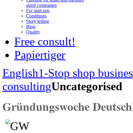
sized companies
For start-ups
Conditions
Story telling
Blog
Quality
Free consult!
Papiertiger
English
1-Stop shop busines
consulting
Uncategorised
Gründungswoche Deutsc