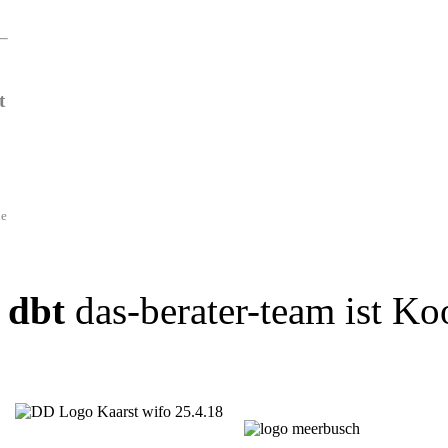
t
de
dbt
das-berater-team ist Ko