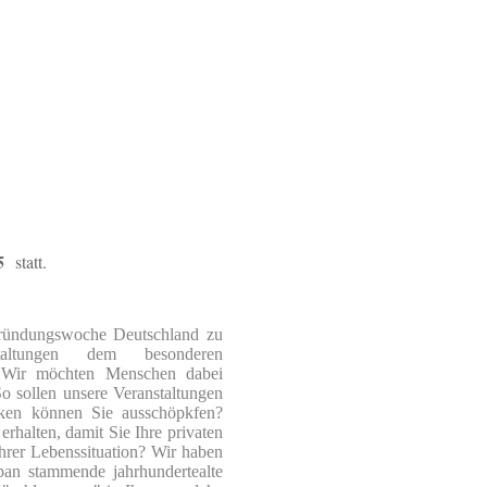
5
statt.
 Gründungswoche Deutschland zu
altungen dem besonderen
Wir möchten Menschen dabei
o sollen unsere Veranstaltungen
rken
können Sie
ausschöpkfen?
rhalten, damit Sie Ihre privaten
Ihrer Lebenssituation? Wir haben
n stammende jahrhundertealte