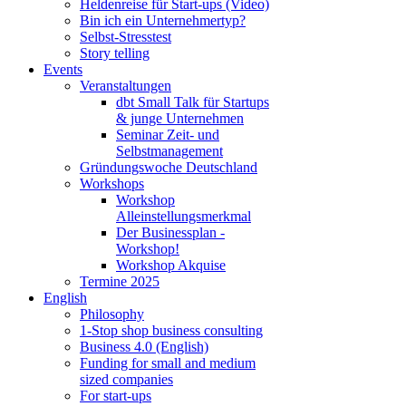
Heldenreise für Start-ups (Video)
Bin ich ein Unternehmertyp?
Selbst-Stresstest
Story telling
Events
Veranstaltungen
dbt Small Talk für Startups
& junge Unternehmen
Seminar Zeit- und
Selbstmanagement
Gründungswoche Deutschland
Workshops
Workshop
Alleinstellungsmerkmal
Der Businessplan -
Workshop!
Workshop Akquise
Termine 2025
English
Philosophy
1-Stop shop business consulting
Business 4.0 (English)
Funding for small and medium
sized companies
For start-ups