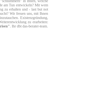
 "schlummern" in Ihnen, welche
eude am Tun entwickeln? Mit wem
 zu erhalten und - last but not
aucht? Wir freuen uns, mit Ihnen
inzutauchen. Existenzgründung,
eiterentwicklung zu erarbeiten:
risen"
. Ihr dbt das-berater-team.