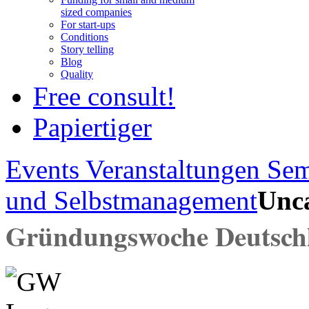
sized companies
For start-ups
Conditions
Story telling
Blog
Quality
Free consult!
Papiertiger
Events
Veranstaltungen
Sem
und Selbstmanagement
Unca
Gründungswoche Deutsch