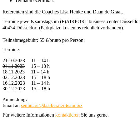
Teilnahmezertifikat.
Referenten sind die Coaches Lisa Henke und Daan de Graaf. 
Termine jeweils samstags im (F)AIRPORT business-center Düsseldorf
40474 Düsseldorf (Parkplätze kostenlos reichlich vorhanden). 
Teilnahmegebühr: 55 €/brutto pro Person:
Termine:
21.10.2023
11 – 14 h
04.11.2023
15 – 18 h
18.11.2023
11 – 14 h
02.12.2023
15 – 18 h
16.12.2023
11 – 14 h
30.12.2023
15 – 18 h
Anmeldung:
Email an 
seminare@das-berater-team.biz
Für weitere Informationen 
kontaktieren
 Sie uns gerne.