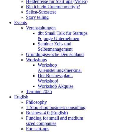
Heldenreise für Start-ups (Video)
Bin ich ein Unternehmertyp?
Selbst-Stresstest
Story telling
Events
Veranstaltungen
dbt Small Talk für Startups
& junge Unternehmen
Seminar Zeit- und
Selbstmanagement
Gründungswoche Deutschland
Workshops
Workshop
Alleinstellungsmerkmal
Der Businessplan -
Workshop!
Workshop Akquise
Termine 2025
English
Philosophy
1-Stop shop business consulting
Business 4.0 (English)
Funding for small and medium
sized companies
For start-ups