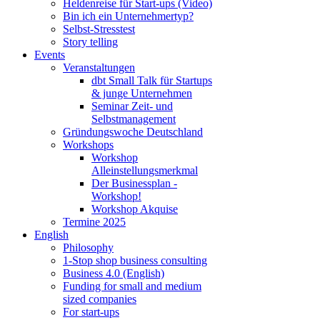
Heldenreise für Start-ups (Video)
Bin ich ein Unternehmertyp?
Selbst-Stresstest
Story telling
Events
Veranstaltungen
dbt Small Talk für Startups
& junge Unternehmen
Seminar Zeit- und
Selbstmanagement
Gründungswoche Deutschland
Workshops
Workshop
Alleinstellungsmerkmal
Der Businessplan -
Workshop!
Workshop Akquise
Termine 2025
English
Philosophy
1-Stop shop business consulting
Business 4.0 (English)
Funding for small and medium
sized companies
For start-ups