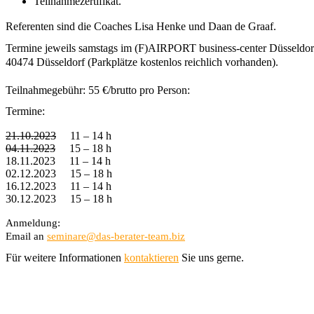
Teilnahmezertifikat.
Referenten sind die Coaches Lisa Henke und Daan de Graaf. 
Termine jeweils samstags im (F)AIRPORT business-center Düsseldorf
40474 Düsseldorf (Parkplätze kostenlos reichlich vorhanden). 
Teilnahmegebühr: 55 €/brutto pro Person:
Termine:
21.10.2023
11 – 14 h
04.11.2023
15 – 18 h
18.11.2023
11 – 14 h
02.12.2023
15 – 18 h
16.12.2023
11 – 14 h
30.12.2023
15 – 18 h
Anmeldung:
Email an 
seminare@das-berater-team.biz
Für weitere Informationen 
kontaktieren
 Sie uns gerne.